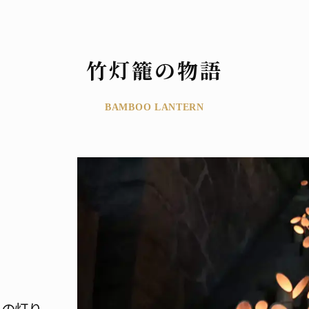
竹灯籠の物語
BAMBOO LANTERN
の灯り。