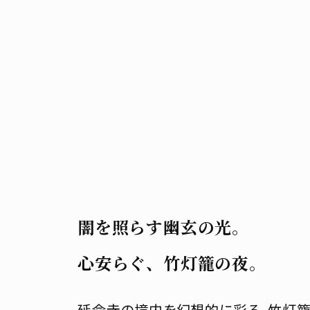
闇を照らす幽玄の光。
心安らぐ、竹灯籠の夜。
延命寺の境内を幻想的に彩る、竹灯籠