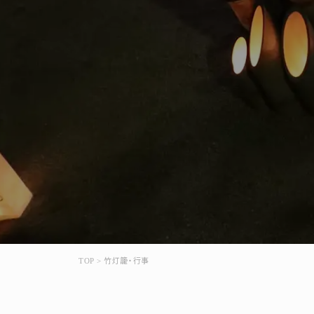
TOP
>
竹灯籠・行事